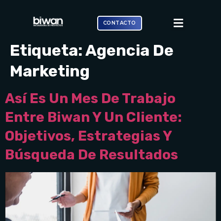
CONTACTO
Etiqueta:
Agencia De
Marketing
Así Es Un Mes De Trabajo
Entre Biwan Y Un Cliente:
Objetivos, Estrategias Y
Búsqueda De Resultados