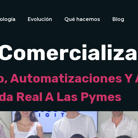
ología
Evolución
Qué hacemos
Blog
Comercializa
o, Automatizaciones Y
da Real A Las Pymes