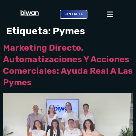
CONTACTO
Etiqueta:
Pymes
Marketing Directo,
Automatizaciones Y Acciones
Comerciales: Ayuda Real A Las
Pymes